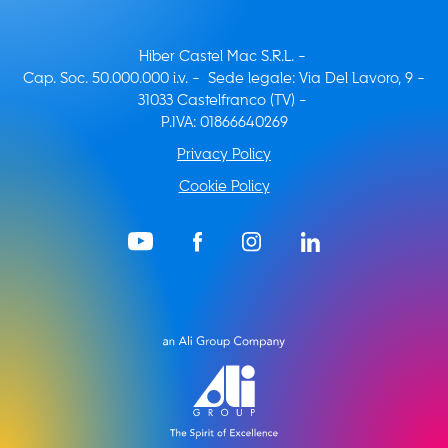
Hiber Castel Mac S.R.L. -
Cap. Soc. 50.000.000 i.v. - Sede legale: Via Del Lavoro, 9 -
31033 Castelfranco (TV) -
P.IVA: 01866640269
Privacy Policy
Cookie Policy