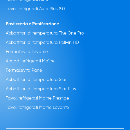
Tavoli refrigerati Aura Plus 2.0
Pasticceria e Panificazione
Abbattitori di temperatura The One Pro
Abbattitori di temperatura Roll-in HD
Fermalievita Levante
Armadi refrigerati Maître
Fermalievita Pane
Abbattitori di temperatura Star
Abbattitori di temperatura Star Plus
Tavoli refrigerati Maitre Prestige
Tavoli refrigerati Maitre Levante