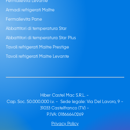
Fermalievita Levante
Armadi refrigerati Maître
Fermalievita Pane
Abbattitori di temperatura Star
Abbattitori di temperatura Star Plus
Tavoli refrigerati Maitre Prestige
Tavoli refrigerati Maitre Levante
Hiber Castel Mac S.R.L. -
Cap. Soc. 50.000.000 i.v. - Sede legale: Via Del Lavoro, 9 -
31033 Castelfranco (TV) -
P.IVA: 01866640269
Privacy Policy