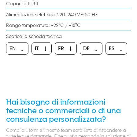
Capacità L: 311
Alimentazione elettrica: 220-240 V ~ 50 Hz
Range temperatura: -22°C / -18°C
Scarica la scheda tecnica
EN
IT
FR
DE
ES
EN
IT
FR
DE
ES
Hai bisogno di informazioni
tecniche o commerciali o di una
consulenza personalizzata?
Compila il form e il nostro team sarà lieto di rispondere a
tutte le tue domande. Che tu stia cercando la soluzione di