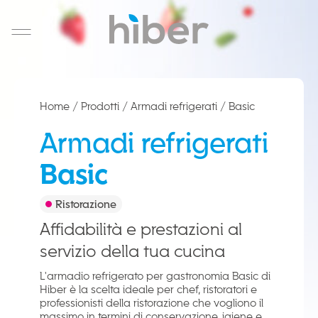
Salta al contenuto
Home
/
Prodotti
/
Armadi refrigerati
/
Basic
EN
Armadi refrigerati
Basic
Ristorazione
Affidabilità e prestazioni al
servizio della tua cucina
L'armadio refrigerato per gastronomia Basic di
Hiber è la scelta ideale per chef, ristoratori e
professionisti della ristorazione che vogliono il
massimo in termini di conservazione, igiene e